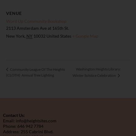
VENUE
Word Up Community Bookshop
2113 Amsterdam Ave at 165th St.
New York
,
NY
10032
United States
+ Google Map
Washington Heights Library:
Community League Of The Heights
(CLOTH) Annual Tree Lighting
Winter Solstice Celebration
Contact Us:
Email: info@heightsites.com
Phone: 646 942 7784
Address: 255 Cabrini Blvd.