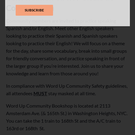
Conversación
Community members are invited to practice speaking
Spanish and/or English. Meet other English speakers
looking to practice their Spanish and Spanish speakers
looking to practice their English! We will focus on a theme
for the day, share some vocabulary, break into small groups
for friendly conversation, and practice speaking in front of
the larger group if you’re interested. Join us to share your
knowledge and learn from those around you!
In compliance with Word Up Community Safety guidelines,
all attendees
MUST
stay masked at all time.
Word Up Community Bookshop is located at 2113
Amsterdam Ave. (& 165th St.) in Washington Heights, NYC.
You can take the 1 train to 168th St and the A/C train to
163rd or 168th St.