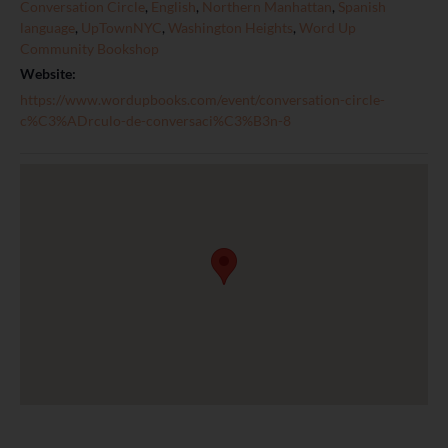
Conversation Circle
,
English
,
Northern Manhattan
,
Spanish
language
,
UpTownNYC
,
Washington Heights
,
Word Up
Community Bookshop
Website:
https://www.wordupbooks.com/event/conversation-circle-
c%C3%ADrculo-de-conversaci%C3%B3n-8