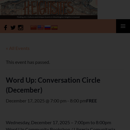
HeightSites
SKIP
PRIMAR
TO
MENU
CONTENT
« All Events
This event has passed.
Word Up: Conversation Circle
(December)
December 17, 2025 @ 7:00 pm
-
8:00 pm
FREE
Wednesday, December 17, 2025 –
7:00pm
to
8:00pm
Word Up Community Bookshop / Librería Comunitaria