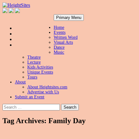
Search
Skip
HeightSites
Primary Menu
to
content
Home
Events
Written Word
Visual Arts
Dance
Music
Theatre
Lecture
Kids Activities
Unique Events
Tours
About
About Heightsites.com
Advertise with Us
Submit an Event
Search
for:
Tag Archives: Family Day