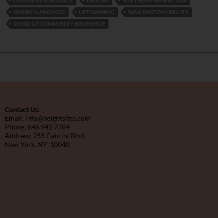
CONVERSATION CIRCLE
ENGLISH
NORTHERN MANHATTAN
SPANISH LANGUAGE
UPTOWNNYC
WASHINGTON HEIGHTS
WORD UP COMMUNITY BOOKSHOP
Contact Us:
Email: info@heightsites.com
Phone: 646 942 7784
Address: 255 Cabrini Blvd.
New York, NY 10040