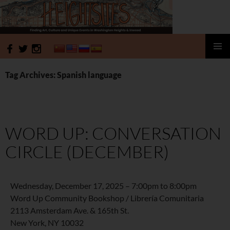
HeightSites
SKIP
PRIMAR
TO
MENU
Tag Archives: Spanish language
CONTENT
WORD UP: CONVERSATION
CIRCLE (DECEMBER)
Wednesday, December 17, 2025 –
7:00pm
to
8:00pm
Word Up Community Bookshop / Librería Comunitaria
2113 Amsterdam Ave. & 165th St.
New York
,
NY
10032