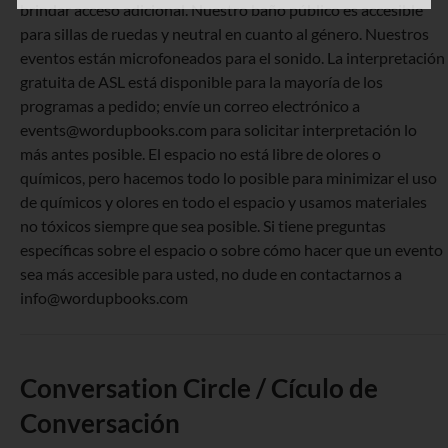
brindar acceso adicional. Nuestro baño público es accesible
para sillas de ruedas y neutral en cuanto al género. Nuestros
eventos están microfoneados para el sonido. La interpretación
gratuita de ASL está disponible para la mayoría de los
programas a pedido; envíe un correo electrónico a
events@wordupbooks.com para solicitar interpretación lo
más antes posible. El espacio no está libre de olores o
químicos, pero hacemos todo lo posible para minimizar el uso
de químicos y olores en todo el espacio y usamos materiales
no tóxicos siempre que sea posible. Si tiene preguntas
específicas sobre el espacio o sobre cómo hacer que un evento
sea más accesible para usted, no dude en contactarnos a
info@wordupbooks.com
Conversation Circle / Cículo de
Conversación