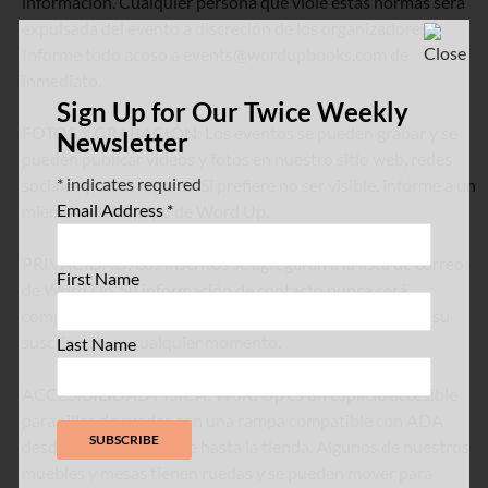
información. Cualquier persona que viole estas normas será
expulsada del evento a discreción de los organizadores.
Informe todo acoso a events@wordupbooks.com de
inmediato.
Sign Up for Our Twice Weekly
FOTOS Y GRABACIÓN: Los eventos se pueden grabar y se
Newsletter
pueden publicar videos y fotos en nuestro sitio web, redes
*
indicates required
sociales y otros lugares. Si prefiere no ser visible, informe a un
Email Address
*
miembro del equipo de Word Up.
PRIVACIDAD: Los inscritos se agregarán a la lista de correo
First Name
de Word Up. Su información de contacto nunca será
compartida o vendida. Puede darse de baja o actualizar su
suscripción en cualquier momento.
Last Name
ACCESIBILIDAD FÍSICA: Word Up es un espacio accesible
para sillas de ruedas con una rampa compatible con ADA
desde el nivel de la calle hasta la tienda. Algunos de nuestros
muebles y mesas tienen ruedas y se pueden mover para